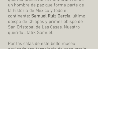
un hombre de paz que forma parte de
la historia de México y todo el
continente:
Samuel Ruiz Garcí
a, último
obispo de Chiapas y primer obispo de
San Cristobal de Las Casas. Nuestro
querido Jtatik Samuel.
Por las salas de este bello museo
equipado con tecnología de vanguardia,
recorrerás también algunos pasajes en
la historia de nuestros pueblos y te
dejarás llevar por la luz de este "faro
luminoso".
CONTÁCTANOS:
TEL:
(967) 112 - 5353
Email: museo@jtatik.org
DIRECCIÓN:
Carretera a Chamula Km. 1.5
Barrio San Martin. C.P. 29247
San Cristobal de las Casas, Chiapas